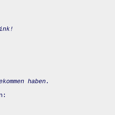
ink!
ekommen haben.
n: