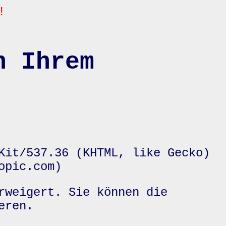
!
n Ihrem
Kit/537.36 (KHTML, like Gecko)
opic.com)
rweigert. Sie können die
eren.