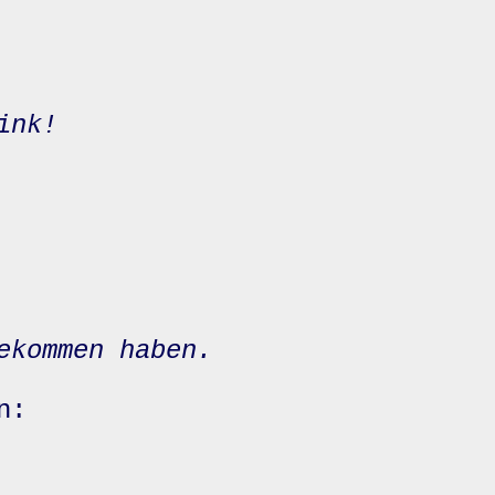
ink!
ekommen haben.
n: