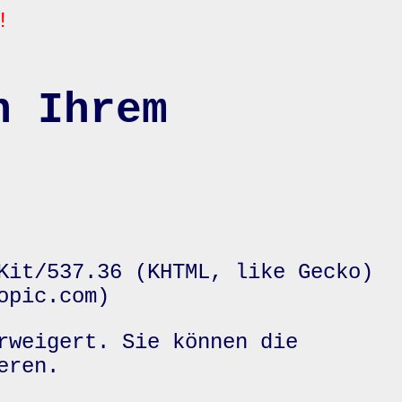
!
n Ihrem
Kit/537.36 (KHTML, like Gecko)
opic.com)
rweigert. Sie können die
eren.