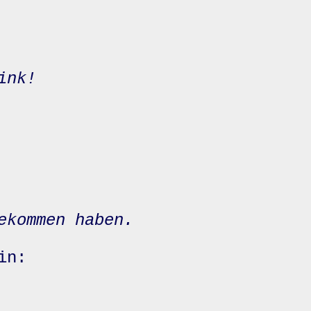
ink!
ekommen haben.
in: