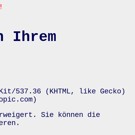
!
n Ihrem
Kit/537.36 (KHTML, like Gecko)
opic.com)
rweigert. Sie können die
eren.