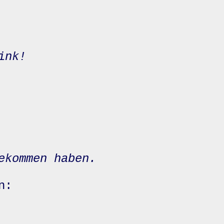
ink!
ekommen haben.
n: