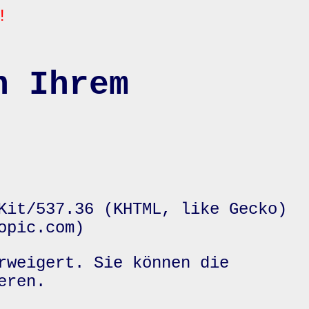
!
n Ihrem
Kit/537.36 (KHTML, like Gecko)
opic.com)
rweigert. Sie können die
eren.