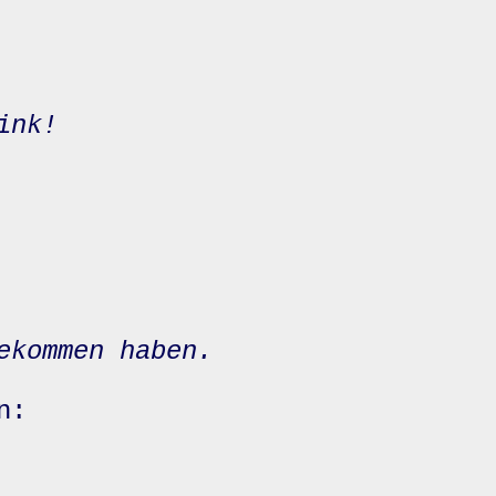
ink!
ekommen haben.
n: