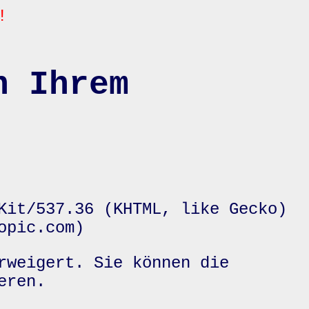
!
n Ihrem
Kit/537.36 (KHTML, like Gecko)
opic.com)
rweigert. Sie können die
eren.