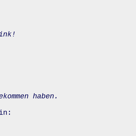
ink!
ekommen haben.
in: