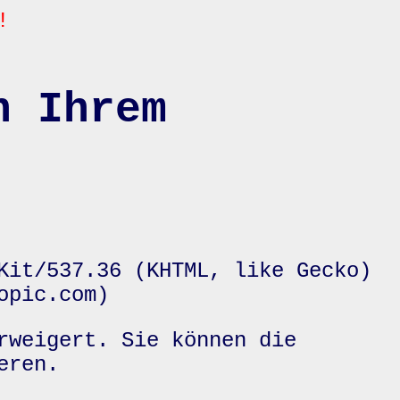
!
n Ihrem
Kit/537.36 (KHTML, like Gecko)
opic.com)
rweigert. Sie können die
eren.