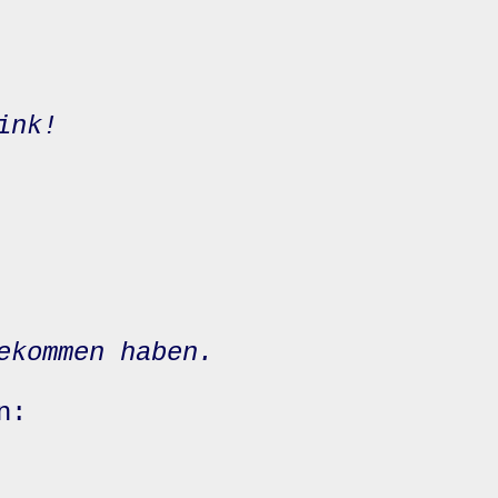
ink!
ekommen haben.
n: