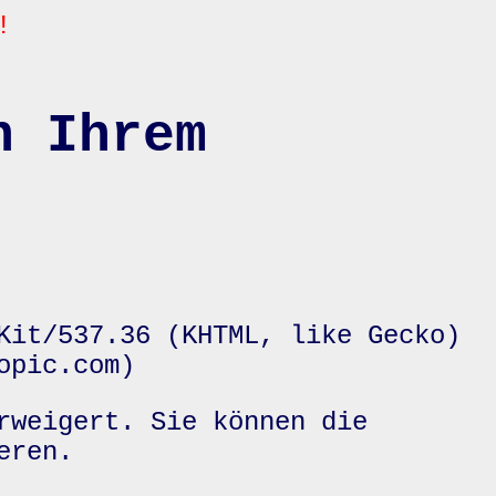
!
n Ihrem
Kit/537.36 (KHTML, like Gecko)
opic.com)
rweigert. Sie können die
eren.