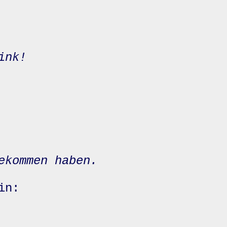
ink!
ekommen haben.
in: