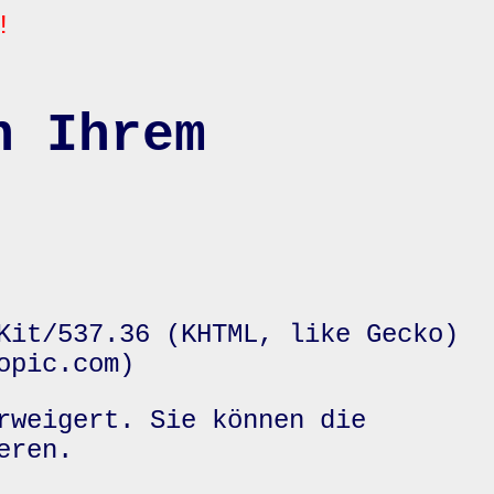
!
n Ihrem
Kit/537.36 (KHTML, like Gecko)
opic.com)
rweigert. Sie können die
eren.