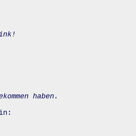
ink!
ekommen haben.
in: