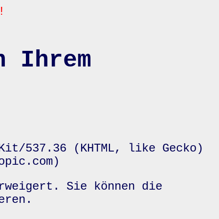
!
n Ihrem
Kit/537.36 (KHTML, like Gecko)
opic.com)
rweigert. Sie können die
eren.