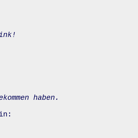
ink!
ekommen haben.
in: