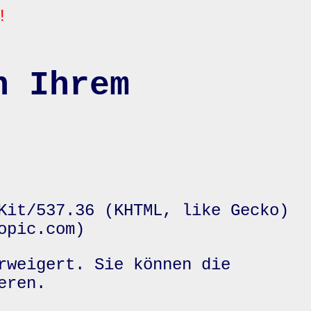
!
n Ihrem
Kit/537.36 (KHTML, like Gecko)
opic.com)
rweigert. Sie können die
eren.